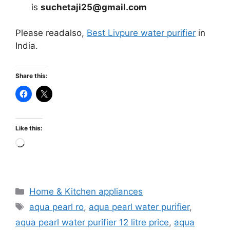
is
suchetaji25@gmail.com
Please readalso,
Best Livpure water purifier
in
India.
Share this:
Like this:
Loading…
Categories
Home & Kitchen appliances
Tags
aqua pearl ro
,
aqua pearl water purifier
,
aqua pearl water purifier 12 litre price
,
aqua