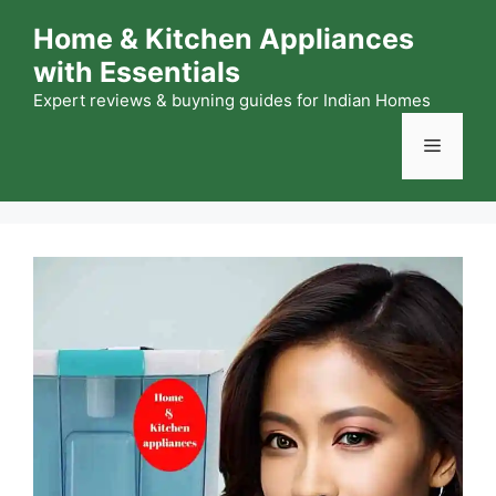
Skip
Home & Kitchen Appliances
to
with Essentials
content
Expert reviews & buyning guides for Indian Homes
Menu