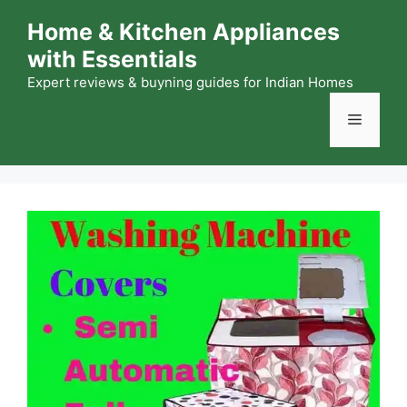
Skip
Home & Kitchen Appliances
to
with Essentials
content
Expert reviews & buyning guides for Indian Homes
Menu