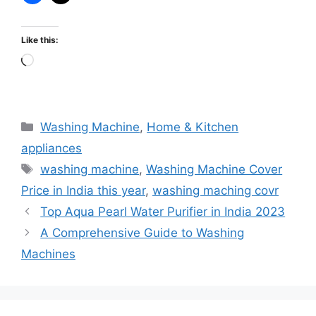
Like this:
Loading…
Categories
Washing Machine
,
Home & Kitchen
appliances
Tags
washing machine
,
Washing Machine Cover
Price in India this year
,
washing maching covr
Top Aqua Pearl Water Purifier in India 2023
A Comprehensive Guide to Washing
Machines