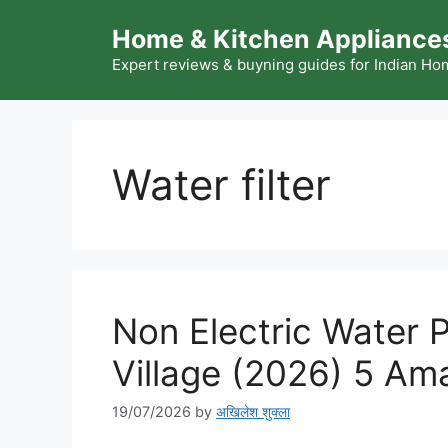
Skip
Home & Kitchen Appliances
to
content
Expert reviews & buyning guides for Indian H
Water filter
Non Electric Water Pu
Village (2026) 5 Am
19/07/2026
by
अखिलेश शुक्ला