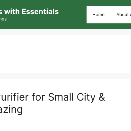
 with Essentials
Home
About 
omes
rifier for Small City &
azing