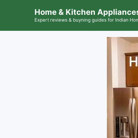
Skip
Home & Kitchen Appliances
to
content
Expert reviews & buyning guides for Indian H