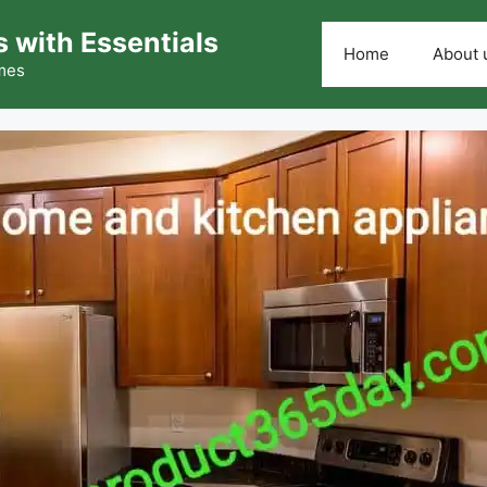
 with Essentials
Home
About 
omes