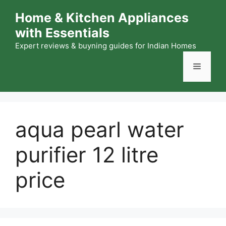
Skip
Home & Kitchen Appliances
to
with Essentials
content
Expert reviews & buyning guides for Indian Homes
Menu
aqua pearl water
purifier 12 litre
price