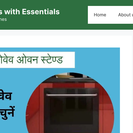
 with Essentials
Home
About 
omes