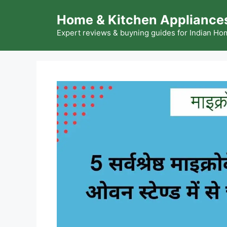
Skip
Home & Kitchen Appliances
to
content
Expert reviews & buyning guides for Indian H