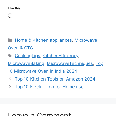
Like this:
Loading…
Categories
Home & Kitchen appliances
,
Microwave
Oven & OTG
Tags
CookingTips
,
KitchenEfficiency
,
MicrowaveBaking
,
MicrowaveTechniques
,
Top
10 Microwave Oven in India 2024
Top 10 Kitchen Tools on Amazon 2024
Top 10 Electric Iron for Home use
Leave a Comment