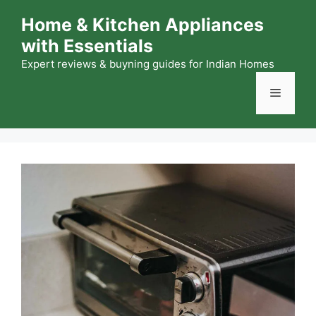
Skip
Home & Kitchen Appliances
to
with Essentials
content
Expert reviews & buyning guides for Indian Homes
Menu