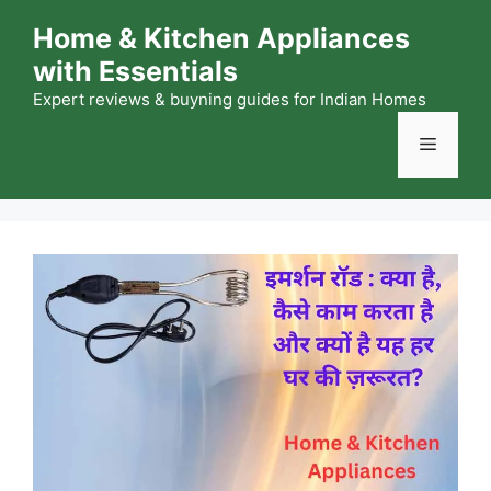
Skip
Home & Kitchen Appliances
to
with Essentials
content
Expert reviews & buyning guides for Indian Homes
Menu