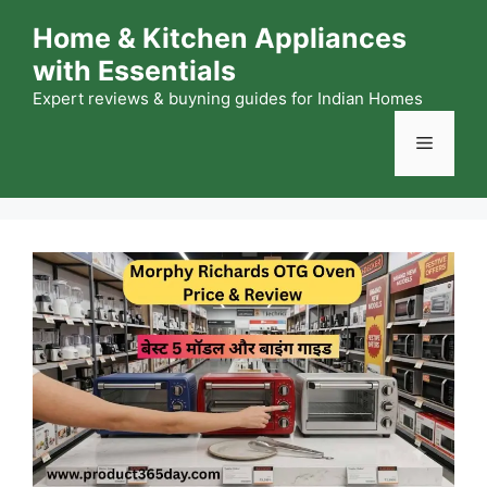
Skip
Home & Kitchen Appliances
to
with Essentials
content
Expert reviews & buyning guides for Indian Homes
Menu