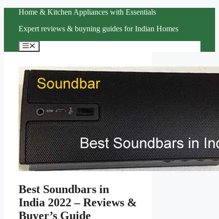
Skip
Home & Kitchen Appliances with Essentials
to
Expert reviews & buyning guides for Indian Homes
content
Menu
Best Soundbars in
India 2022 – Reviews &
Buyer’s Guide