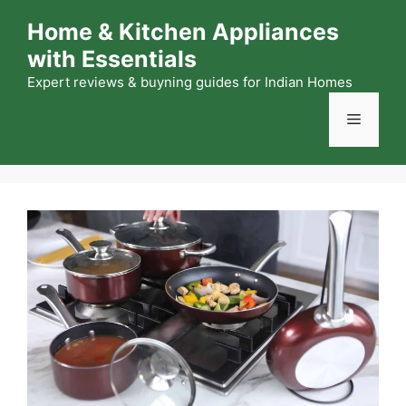
Skip
Home & Kitchen Appliances
to
with Essentials
content
Expert reviews & buyning guides for Indian Homes
Menu