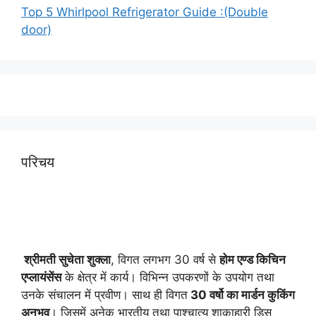
Top 5 Whirlpool Refrigerator Guide :(Double
door)
परिचय
श्रीमती सुचेता शुक्ला
, विगत लगभग 30 वर्ष से
होम एण्ड किचिन
एप्लायं
सेंस
के क्षेत्र में कार्य। विभिन्न उपकरणों के उपयोग तथा
उनके संचालन में प्रवीण। साथ ही विगत
30 वर्षो का मार्डन कुकिंग
अनुभव
। जिसमें अनेक भारतीय तथा पाश्चात्य शाकाहारी डिस