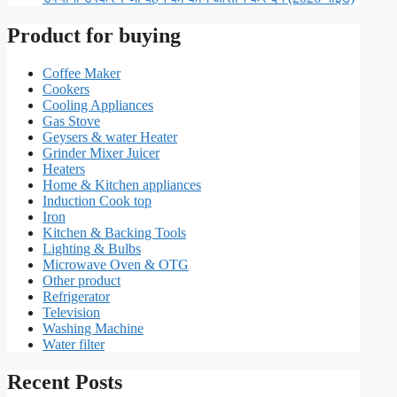
Product for buying
Coffee Maker
Cookers
Cooling Appliances
Gas Stove
Geysers & water Heater
Grinder Mixer Juicer
Heaters
Home & Kitchen appliances
Induction Cook top
Iron
Kitchen & Backing Tools
Lighting & Bulbs
Microwave Oven & OTG
Other product
Refrigerator
Television
Washing Machine
Water filter
Recent Posts