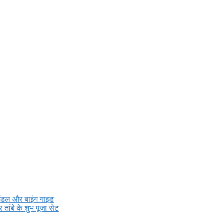
डल और बाइंग गाइड
तांबे के शुभ पूजा सेट