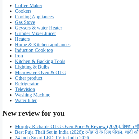
Coffee Maker
Cookers
Cooling Appliances
Gas Stove
Geysers & water Heater
Grinder Mixer Juicer
Heaters
Home & Kitchen appliances
Induction Cook top
Iron
Kitchen & Backing Tools
Lighting & Bulbs
Microwave Oven & OTG
Other product
Refrigerator
Television
Washing Machine
Water filter
New review for you
Morphy Richards OTG Oven Price & Review (2026): बेस्ट 5 मॉ
Best Puja Thali Set in India (2026): त्यौहारों के लिए पीतल, चांदी और 
24 Inch Smart LED TV in India 2026