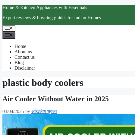
Skip
Home & Kitchen Appliances with Essentials
to
Expert reviews & buyning guides for Indian Homes
content
Menu
Menu
Home
About us
Contact us
Blog
Disclaimer
plastic body coolers
Air Cooler Without Water in 2025
03/04/2025
by
अखिलेश शुक्ला