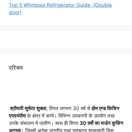
Top 5 Whirlpool Refrigerator Guide :(Double
door)
परिचय
श्रीमती सुचेता शुक्ला
, विगत लगभग 30 वर्ष से
होम एण्ड किचिन
एप्लायं
सेंस
के क्षेत्र में कार्य। विभिन्न उपकरणों के उपयोग तथा
उनके संचालन में प्रवीण। साथ ही विगत
30 वर्षो का मार्डन कुकिंग
अनुभव
। जिसमें अनेक भारतीय तथा पाश्चात्य शाकाहारी डिस