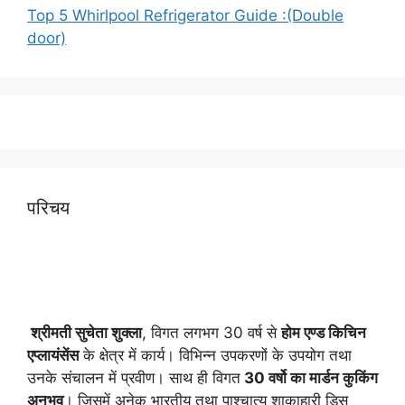
Top 5 Whirlpool Refrigerator Guide :(Double
door)
परिचय
श्रीमती सुचेता शुक्ला
, विगत लगभग 30 वर्ष से
होम एण्ड किचिन
एप्लायं
सेंस
के क्षेत्र में कार्य। विभिन्न उपकरणों के उपयोग तथा
उनके संचालन में प्रवीण। साथ ही विगत
30 वर्षो का मार्डन कुकिंग
अनुभव
। जिसमें अनेक भारतीय तथा पाश्चात्य शाकाहारी डिस