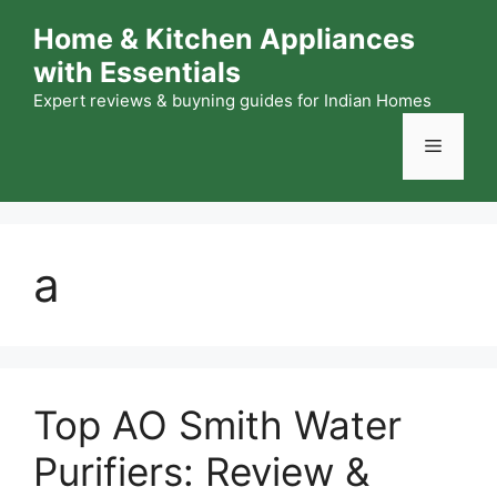
Skip
Home & Kitchen Appliances
to
with Essentials
content
Expert reviews & buyning guides for Indian Homes
Menu
a
Top AO Smith Water
Purifiers: Review &