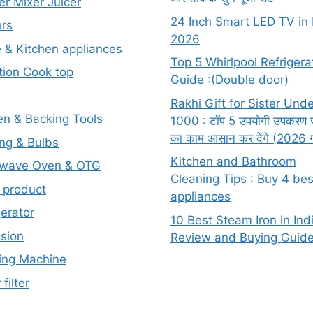
er Mixer Juicer
24 Inch Smart LED TV in 
rs
2026
& Kitchen appliances
Top 5 Whirlpool Refrigera
tion Cook top
Guide :(Double door)
Rakhi Gift for Sister Und
en & Backing Tools
1000 : टॉप 5 उपयोगी उपकरण 
का काम आसान कर देंगे (2026 
ing & Bulbs
Kitchen and Bathroom
owave Oven & OTG
Cleaning Tips : Buy 4 bes
 product
appliances
gerator
10 Best Steam Iron in Ind
ision
Review and Buying Guid
ing Machine
filter