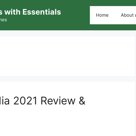
 with Essentials
Home
About 
omes
ndia 2021 Review &