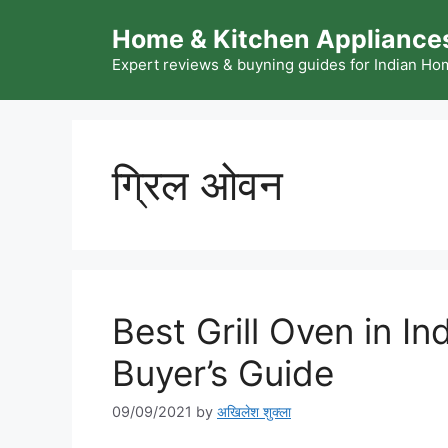
Skip
Home & Kitchen Appliances
to
content
Expert reviews & buyning guides for Indian H
ग्रिल ओवन
Best Grill Oven in I
Buyer’s Guide
09/09/2021
by
अखिलेश शुक्ला